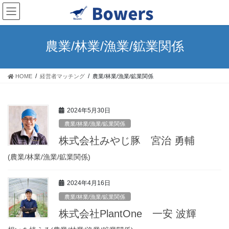
コ
ナ
ン
ビ
テ
ゲ
ン
ー
農業/林業/漁業/鉱業関係
ツ
シ
へ
ョ
ス
ン
HOME
経営者マッチング
農業/林業/漁業/鉱業関係
キ
に
ッ
移
プ
動
2024年5月30日
農業/林業/漁業/鉱業関係
株式会社みやじ豚 宮治 勇輔
(農業/林業/漁業/鉱業関係)
2024年4月16日
農業/林業/漁業/鉱業関係
株式会社PlantOne 一安 波輝