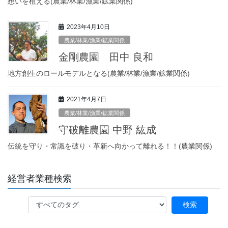
想いを植える(農業/林業/漁業/鉱業関係)
2023年4月10日
農業/林業/漁業/鉱業関係
金剛農園 田中 良和
地方創生のロールモデルとなる(農業/林業/漁業/鉱業関係)
2021年4月7日
農業/林業/漁業/鉱業関係
守破離農園 中野 紘成
伝統を守り・常識を破り・革新へ向かって離れる！！(農業関係)
経営者業種検索