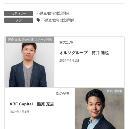
不動産/住宅/建設関係
カテゴリー
不動産/住宅/建設関係
タグ
医療/介護/福祉/健康/スポーツ関係
前の記事
オルソグループ 筒井 達也
2024年4月1日
金融/保険業
次の記事
ABF Capital 熊原 充志
2024年4月1日